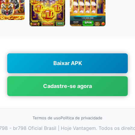
Baixar APK
Cadastre-se agora
Termos de uso
Política de privacidade
8 - br798 Oficial Brasil | Hoje Vantagem. Todos os direit