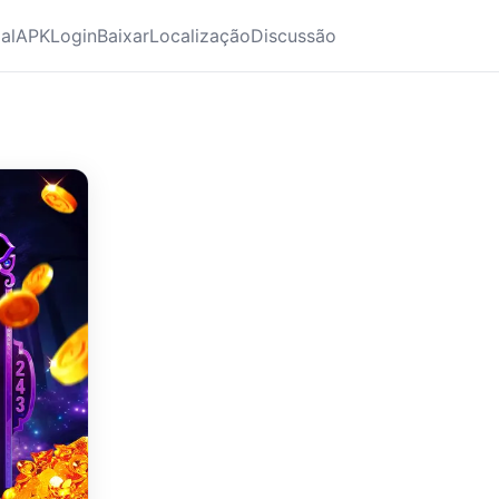
ial
APK
Login
Baixar
Localização
Discussão