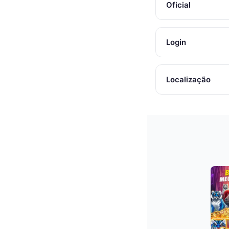
Oficial
Login
Localização