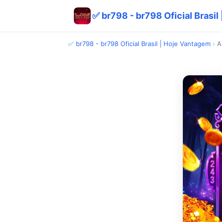
✅ br798 - br798 Oficial Brasi
✅ br798 - br798 Oficial Brasil | Hoje Vantagem
›
A