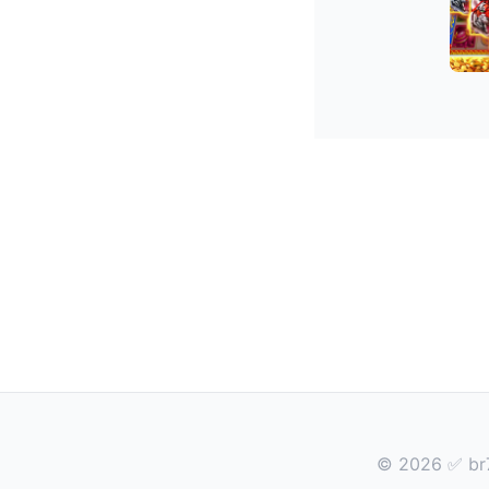
© 2026 ✅ br79