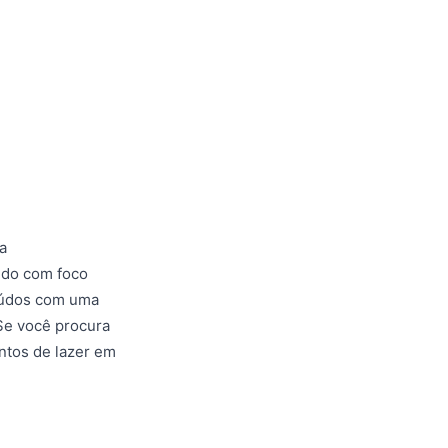
a
vido com foco
teúdos com uma
Se você procura
ntos de lazer em