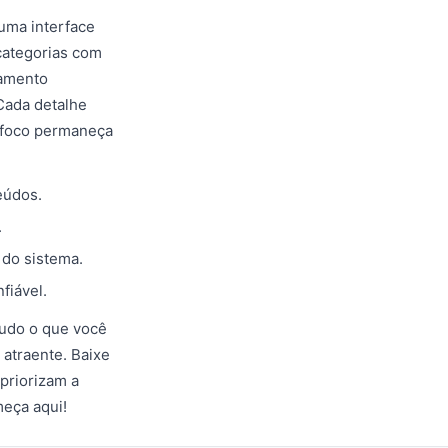
uma interface
categorias com
gamento
Cada detalhe
u foco permaneça
eúdos.
.
 do sistema.
fiável.
tudo o que você
 atraente. Baixe
priorizam a
meça aqui!