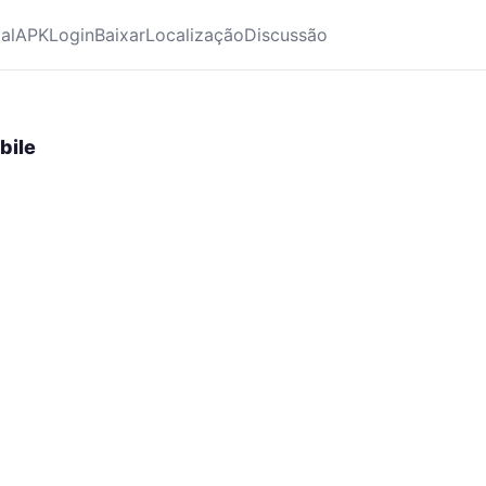
ial
APK
Login
Baixar
Localização
Discussão
bile