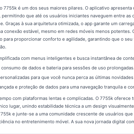
 7755k é um dos seus maiores pilares. O aplicativo apresenta 
 permitindo que até os usuários iniciantes naveguem entre as 
de. Graças à sua arquitetura otimizada, o app garante um carre
uma conexão estável, mesmo em redes móveis menos potentes. 
do para proporcionar conforto e agilidade, garantindo que o se
ão.
plificada com menus inteligentes e busca instantânea de cont
 consumo de dados e bateria para sessões de uso prolongadas
personalizadas para que você nunca perca as últimas novidades
nçada e proteção de dados para uma navegação tranquila e con
empo com plataformas lentas e complicadas. O 7755k oferece 
ico lugar, unindo estabilidade técnica a um design visualmente
755k e junte-se a uma comunidade crescente de usuários que 
iciência no entretenimento móvel. A sua nova jornada digital co